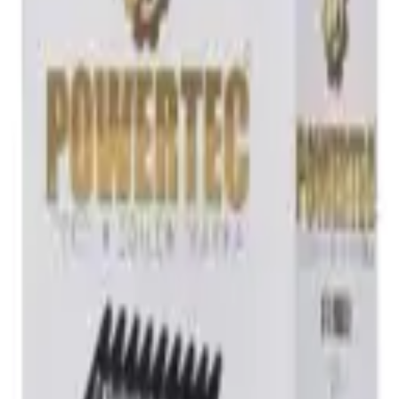
inesi
için.