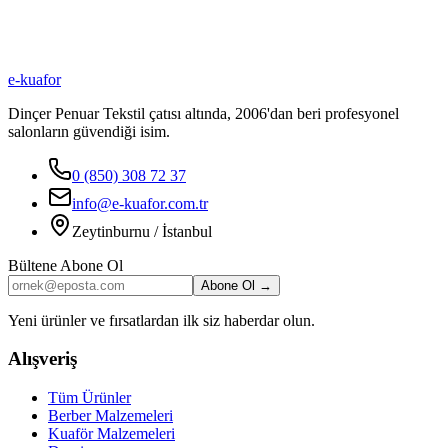
₺
200
₺
250
e-kuafor
Sepete Ekle
Dinçer Penuar Tekstil çatısı altında, 2006'dan beri profesyonel
salonların güvendiği isim.
0 (850) 308 72 37
info@e-kuafor.com.tr
Zeytinburnu / İstanbul
Bültene Abone Ol
Abone Ol →
Yeni ürünler ve fırsatlardan ilk siz haberdar olun.
Alışveriş
Tüm Ürünler
Berber Malzemeleri
Kuaför Malzemeleri