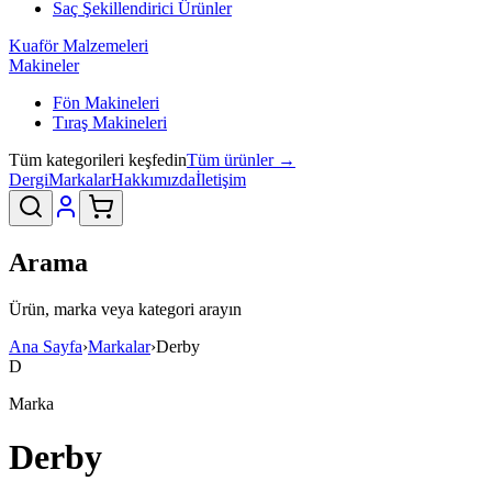
Saç Şekillendirici Ürünler
Kuaför Malzemeleri
Makineler
Fön Makineleri
Tıraş Makineleri
Tüm kategorileri keşfedin
Tüm ürünler →
Dergi
Markalar
Hakkımızda
İletişim
Arama
Ürün, marka veya kategori arayın
Ana Sayfa
›
Markalar
›
Derby
D
Marka
Derby