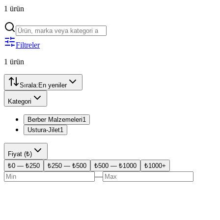
1
ürün
Filtreler
1
ürün
Sırala:
En yeniler
Kategori
Berber Malzemeleri
1
Ustura-Jilet
1
Fiyat (₺)
₺0 — ₺250
₺250 — ₺500
₺500 — ₺1000
₺1000+
—
−%
20
Berber Yarım Jilet 100'lü