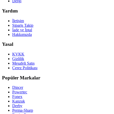
Dergi
Yardım
İletişim
Sipariş Takip
İade ve İptal
Hakkımızda
Yasal
KVKK
Gizlilik
Mesafeli Satış
Çerez Politikası
Popüler Markalar
Dinçer
Powertec
Fonex
Kanzuk
Derby
Perma-Sharp