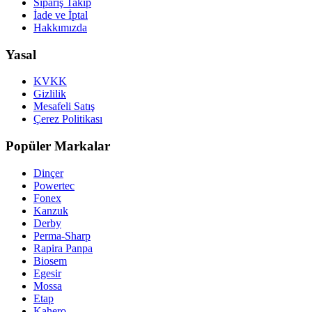
Sipariş Takip
İade ve İptal
Hakkımızda
Yasal
KVKK
Gizlilik
Mesafeli Satış
Çerez Politikası
Popüler Markalar
Dinçer
Powertec
Fonex
Kanzuk
Derby
Perma-Sharp
Rapira Panpa
Biosem
Egesir
Mossa
Etap
Kahero