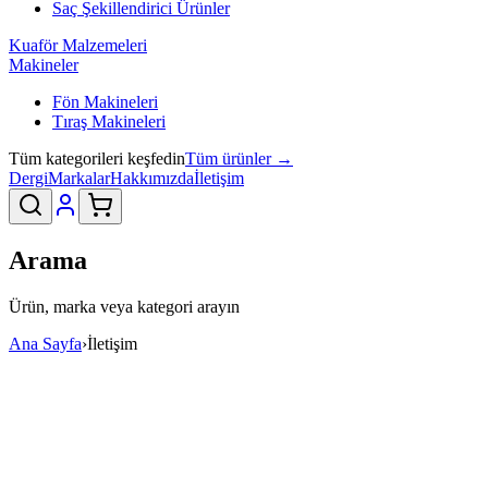
Saç Şekillendirici Ürünler
Kuaför Malzemeleri
Makineler
Fön Makineleri
Tıraş Makineleri
Tüm kategorileri keşfedin
Tüm ürünler →
Dergi
Markalar
Hakkımızda
İletişim
Arama
Ürün, marka veya kategori arayın
Ana Sayfa
›
İletişim