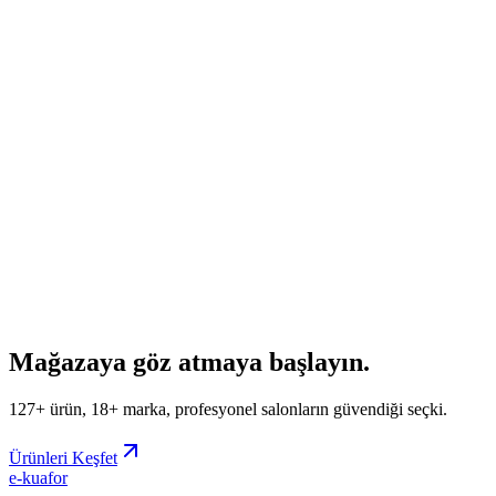
09:00 – 18:00
Konum
Zeytinburnu, İstanbul
Seyitnizam Mahallesi · Balıklı Çırpıcı Yolu Sk. No: 22/C
Mağazaya göz atmaya başlayın.
127+ ürün, 18+ marka, profesyonel salonların güvendiği seçki.
Ürünleri Keşfet
e-kuafor