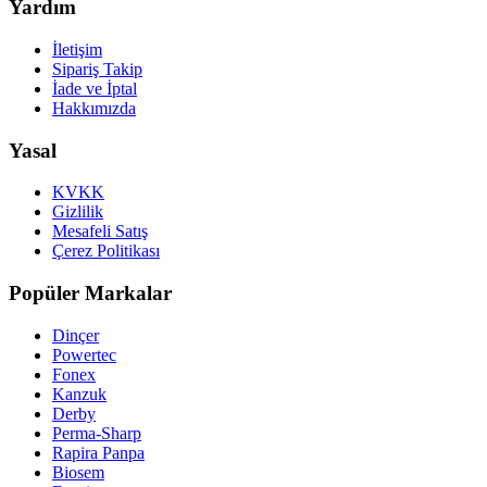
Yardım
İletişim
Sipariş Takip
İade ve İptal
Hakkımızda
Yasal
KVKK
Gizlilik
Mesafeli Satış
Çerez Politikası
Popüler Markalar
Dinçer
Powertec
Fonex
Kanzuk
Derby
Perma-Sharp
Rapira Panpa
Biosem