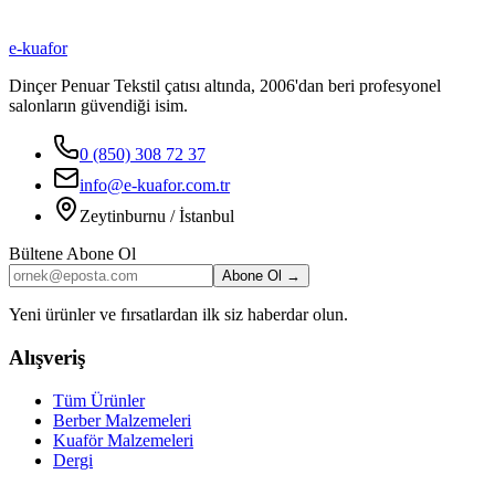
₺
1.000
e-kuafor
Sepete Ekle
Dinçer Penuar Tekstil çatısı altında, 2006'dan beri profesyonel
salonların güvendiği isim.
0 (850) 308 72 37
info@e-kuafor.com.tr
Zeytinburnu / İstanbul
Bültene Abone Ol
Abone Ol →
Yeni ürünler ve fırsatlardan ilk siz haberdar olun.
Alışveriş
Tüm Ürünler
Berber Malzemeleri
Kuaför Malzemeleri
Dergi