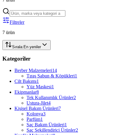
Filtreler
7
ürün
Sırala:
En yeniler
Kategoriler
Berber Malzemeleri
14
Tıraş Sabun & Köpükleri
1
Cilt Bakımı
1
Yüz Maskesi
1
Ekipmanlar
8
Tek Kullanımlık Ürünler
2
Ustura-Jilet
4
Kişisel Bakım Ürünleri
7
Kolonya
3
Parfüm
1
Saç Bakım Ürünleri
1
Saç Şekillendirici Ürünler
2