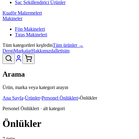
Saç Şekillendirici Ürünler
Kuaför Malzemeleri
Makineler
Fön Makineleri
Tıraş Makineleri
Tüm kategorileri keşfedin
Tüm ürünler →
Dergi
Markalar
Hakkımızda
İletişim
Arama
Ürün, marka veya kategori arayın
Ana Sayfa
›
Ürünler
›
Personel Önlükleri
›
Önlükler
Personel Önlükleri · alt kategori
Önlükler
7
ürün