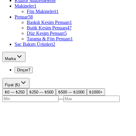
Kuaför Malzemeleri
8
Makineler
1
Fön Makineleri
1
Penuar
58
Baskılı Kesim Penuarı
1
Butik Kesim Penuarı
47
Düz Kesim Penuarı
5
Tarama & Fön Penuarı
1
Saç Bakım Ürünleri
2
Marka
Dinçer
7
Fiyat (₺)
₺0 — ₺250
₺250 — ₺500
₺500 — ₺1000
₺1000+
—
−%
21
VIP Gold Boya Önlüğü Düz
₺
950